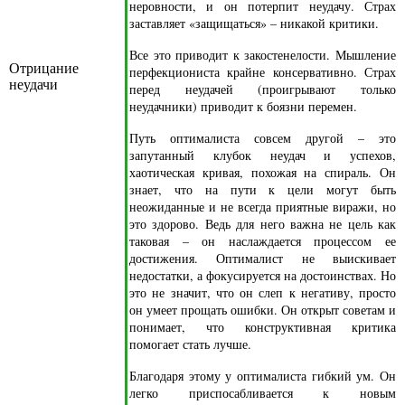
неровности, и он потерпит неудачу. Страх
заставляет «защищаться» – никакой критики.
Все это приводит к закостенелости. Мышление
Отрицание
перфекциониста крайне консервативно. Страх
неудачи
перед неудачей (проигрывают только
неудачники) приводит к боязни перемен.
Путь оптималиста совсем другой – это
запутанный клубок неудач и успехов,
хаотическая кривая, похожая на спираль. Он
знает, что на пути к цели могут быть
неожиданные и не всегда приятные виражи, но
это здорово. Ведь для него важна не цель как
таковая – он наслаждается процессом ее
достижения. Оптималист не выискивает
недостатки, а фокусируется на достоинствах. Но
это не значит, что он слеп к негативу, просто
он умеет прощать ошибки. Он открыт советам и
понимает, что конструктивная критика
помогает стать лучше.
Благодаря этому у оптималиста гибкий ум. Он
легко приспосабливается к новым