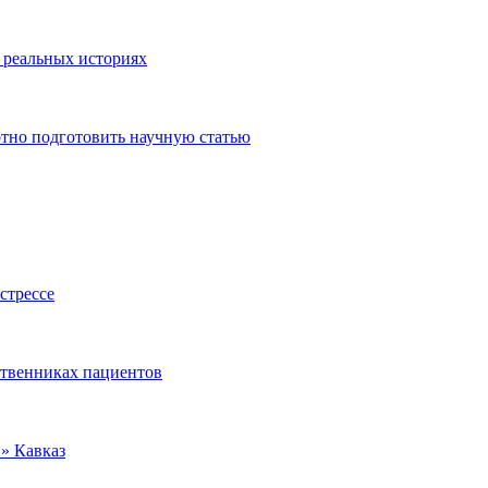
 реальных историях
тно подготовить научную статью
стрессе
ственниках пациентов
» Кавказ