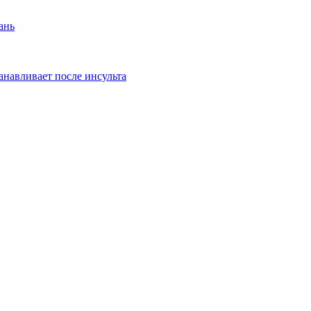
ань
танавливает после инсульта