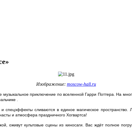
се»
Изображение:
moscow-hall.ru
ое музыкальное приключение по вселенной Гарри Поттера. На мно
мальчике
.
 и спецэффекты сливаются в единое магическое пространство. 
насты и атмосфера праздничного Хогвартса!
ой, оживут культовые сцены из киносаги. Вас ждёт полное пог