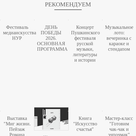
РЕКОМЕНДУЕМ
Фестиваль
ДЕНЬ
Концерт
Музыкальное
медиаискусства
ПОБЕДЫ
Пушкинского
лото:
НУР
2026.
фестиваля
вечеринка с
ОСНОВНАЯ
русской
караоке и
ПРОГРАММА
музыки,
стендапом
литературы
и истории
Выставка
Книга
Мастер-класс
"Миг жизни.
"Искусство
"Готовим
Пейзаж
счастья"
чак-чак и
Романа
эчпочмак"