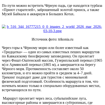
По пути можно встретить Чёрную падь, где находится турбаза
«Приют старателей», заброшенный золотой прииск, а также
Музей Байкала и аквариум в Больших Котах.
Источник фото: trikonia.ru
Через горы к Чёрному морю или более известный как
«Тридцатка» — один из самых известных пеших маршрутов
по Кавказскому биосферному заповеднику. Он пролегает
через Фишт-Оштенский массив, Гузерипльский перевал (1965
м) и Армянский перевал (1865 м), а завершается на берегу
Чёрного моря. Протяженность составляет около 50
километров, и его можно пройти в среднем за 4–7 дней.
Трекинг подходит даже для туристов с минимальной
физической подготовкой. Особенность маршрута в том, что
ночевать можно только в специально оборудованных местах,
встречающихся по пути.
Маршрут пролегает через леса, субальпийские луга,
высокогорные районы и завершается в субтропиках, где