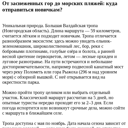
От заснеженных гор до морских пляжей: куда
отправиться новичкам?
Уникальная природа. Большая Валдайская тропа
(Новгородская область). Длина маршрута — 59 километров,
считается лёгким и подходит новичкам. Тропа отличается
разнообразием экосистем: здесь можно увидеть ельник-
зеленомошник, широколиственный лес, бор, реки с
бобровыми плотинами, голубые озёра и болота, а ранней
весной цветение первоцветов, летом — лесные орхидеи и
луговое разнотравье. На пути встречаются и небольшие
достопримечательности, например подвесной канатный мост
через реку Полометь или гора Рыжоха (296 м над уровнем
моря) с обзорной вышкой. С неё открывается вид на
окрестности парка.
Можно пройти тропу целиком или выбрать отдельный
участок. Классический маршрут рассчитан на 5 дней, но
опытные туристы нередко проходят его за 2–3 дня. Если
погода испортится или возникнут срочные дела, можно сойти
с маршрута в ближайшем селе.
Тропа доступна с мая по ноябрь. Дата начала сезона зависит от