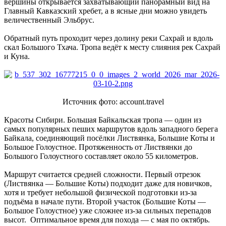
вершины открывается захватывающий панорамный вид на
Главный Кавказский хребет, а в ясные дни можно увидеть
величественный Эльбрус.
Обратный путь проходит через долину реки Сахрай и вдоль
скал Большого Тхача. Тропа ведёт к месту слияния рек Сахрай
и Куна.
Источник фото: account.travel
Красоты Сибири. Большая Байкальская тропа — один из
самых популярных пеших маршрутов вдоль западного берега
Байкала, соединяющий посёлки Листвянка, Большие Коты и
Большое Голоустное. Протяженность от Листвянки до
Большого Голоустного составляет около 55 километров.
Маршрут считается средней сложности. Первый отрезок
(Листвянка — Большие Коты) подходит даже для новичков,
хотя и требует небольшой физической подготовки из-за
подъёма в начале пути. Второй участок (Большие Коты —
Большое Голоустное) уже сложнее из-за сильных перепадов
высот. Оптимальное время для похода — с мая по октябрь.