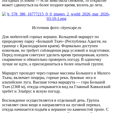
погодных условий — если зима была снежной, то открытие
может сдвинуться на более позднее время, вплоть до лета.
Источник фото: cityescape.ru
Для любителей горных вершин. Кольцевой маршрут по
природному парку «Большой Тхач» (Республика Адыгея, на
границе с Краснодарским краем). Формально доступен
новичкам, но требует соблюдения ряда условий и подготовки.
Перед походом советуют уделить время тренировкам, купить
снаряжение и обязательно проверить погоду. В одиночку
лучше не идти, а присоединиться к более опытной группе.
Маршрут проходит через горные массивы Большого и Малого
Тхача, включает пещеры, горные реки, буковые леса и
альпийские луга. Высшая точка маршрута — гора Большой
Тхач (2368 м), откуда открывается вид на Главный Кавказский
хребет и Эльбрус в ясную погоду.
Восхождение осуществляется в отдельный день. Группа
оставляет свои вещи и направляется на луговой перевал,
откуда начинается подъём к вершине по каменистой тропе. С