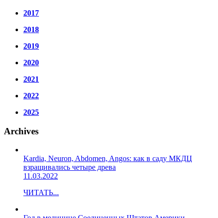
2017
2018
2019
2020
2021
2022
2025
Archives
Kardia, Neuron, Abdomen, Angos: как в саду МКДЦ
взращивались четыре древа
11.03.2022
ЧИТАТЬ...
Год в медицине Соединенных Штатов Америки