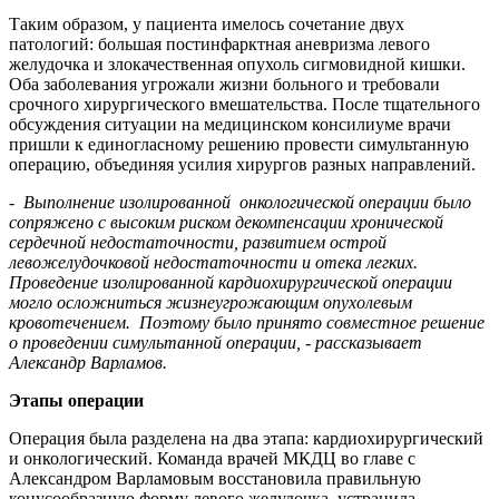
Таким образом, у пациента имелось сочетание двух
патологий: большая постинфарктная аневризма левого
желудочка и злокачественная опухоль сигмовидной кишки.
Оба заболевания угрожали жизни больного и требовали
срочного хирургического вмешательства. После тщательного
обсуждения ситуации на медицинском консилиуме врачи
пришли к единогласному решению провести симультанную
операцию, объединяя усилия хирургов разных направлений.
-
Выполнение изолированной онкологической операции было
сопряжено с высоким риском декомпенсации хронической
сердечной недостаточности, развитием острой
левожелудочковой недостаточности и отека легких.
Проведение изолированной кардиохирургической операции
могло осложниться жизнеугрожающим опухолевым
кровотечением. Поэтому было принято совместное решение
о проведении симультанной операции, - рассказывает
Александр Варламов.
Этапы операции
Операция была разделена на два этапа: кардиохирургический
и онкологический. Команда врачей МКДЦ во главе с
Александром Варламовым восстановила правильную
конусообразную форму левого желудочка, устранила