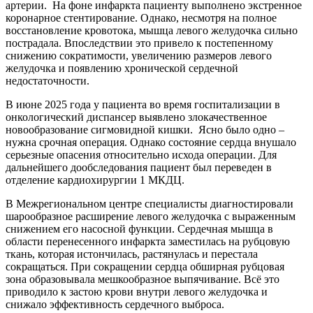
артерии. На фоне инфаркта пациенту выполнено экстренное
коронарное стентирование. Однако, несмотря на полное
восстановление кровотока, мышца левого желудочка сильно
пострадала. Впоследствии это привело к постепенному
снижению сократимости, увеличению размеров левого
желудочка и появлению хронической сердечной
недостаточности.
В июне 2025 года у пациента во время госпитализации в
онкологический диспансер выявлено злокачественное
новообразование сигмовидной кишки. Ясно было одно –
нужна срочная операция. Однако состояние сердца внушало
серьезные опасения относительно исхода операции. Для
дальнейшего дообследования пациент был переведен в
отделение кардиохирургии 1 МКДЦ.
В Межрегиональном центре специалисты диагностировали
шарообразное расширение левого желудочка с выраженным
снижением его насосной функции. Сердечная мышца в
области перенесенного инфаркта заместилась на рубцовую
ткань, которая истончилась, растянулась и перестала
сокращаться. При сокращении сердца обширная рубцовая
зона образовывала мешкообразное выпячивание. Всё это
приводило к застою крови внутри левого желудочка и
снижало эффективность сердечного выброса.