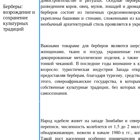
домостроительстве и ритуалах. Оседлые бербер
разведением коров, овец, мулов, лошадей и дрома
Берберы:
берберов состоят из типичных средиземномор
возрождение и
сохранение
укреплены башнями и стенами, сложенными из ка
культурных
необычный архитектурный стиль проявляется в укр
традиций
Важными товарами для берберов являются шерс
женщинами, ткани и посуда, украшенные гео
декорированные металлические изделия, а также
тонкой чеканкой. В последние годы внимание к к
возросло: туристическая индустрия Запада отк
предоставляя берберам, благодаря туризму, средст
этого, североафриканские государства, в котор
собственные культурные традиции, без которых 
самосознания.
Народ ндебеле живет на западе Зимбабве и севе
переписи, численность колеблется от 1,5 до 2 мил
обнадеживающее, нежели в начале 1980-х гг., ко
Такой рост населения особенно примечателен в