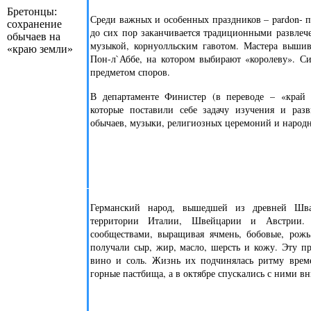
Бретонцы:
Среди важных и особенных праздников – pardon- п
сохранение
до сих пор заканчивается традиционными развлеч
обычаев на
музыкой, корнуолльским гавотом. Мастера вышив
«краю земли»
Пон-л`Аббе, на котором выбирают «королеву». С
предметом споров.
В департаменте Финистер (в переводе – «край з
которые поставили себе задачу изучения и разв
обычаев, музыки, религиозных церемоний и народ
Германский народ, вышедшей из древней Шва
территории Италии, Швейцарии и Австрии.
сообществами, выращивая ячмень, бобовые, рожь
получали сыр, жир, масло, шерсть и кожу. Эту 
вино и соль. Жизнь их подчинялась ритму време
горные пастбища, а в октябре спускались с ними в