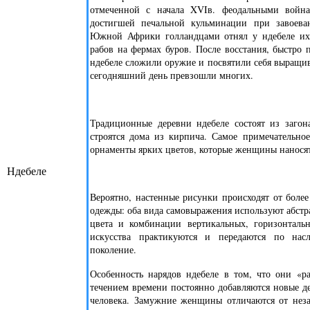
отмеченной с начала XVIв. феодальными войн
достигшей печальной кульминации при завоева
Южной Африки голландцами отнял у ндебеле их 
рабов на фермах буров. После восстания, быстро 
ндебеле сложили оружие и посвятили себя выращив
сегодняшний день превзошли многих.
Традиционные деревни ндебеле состоят из загона
строятся дома из кирпича. Самое примечательное
орнаменты ярких цветов, которые женщины наносят
Ндебеле
Вероятно, настенные рисунки происходят от боле
одежды: оба вида самовыражения используют абст
цвета и комбинации вертикальных, горизонталь
искусства практикуются и передаются по на
поколение.
Особенность нарядов ндебеле в том, что они «р
течением времени постоянно добавляются новые д
человека. Замужние женщины отличаются от нез