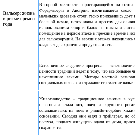
В горной местности, простирающейся на сотни
Форарльберга в Австрии, насчитывается около
Вальсер: жизнь
маленьких деревень стоят, тесно прижавшись друг 
в ритме времен
большой печью, источником и прессом для оливо
года
использованием опор и балок из пихты и листв
помещение на первом этаже в прежние времена испо
для сельхозорудий. На верхних этажах находились л
кладовая для хранения продуктов и сена.
Естественное следствие прогресса – исчезновени
ценности традиций ведет к тому, что все большее ч
накопленные веками. Методы местной разнов
специальных школах и отражают стремление вальсе
Животноводство – традиционное занятие в ку
перегоняли стада коз, овец и крупного рога
останавливаясь на ночь в pinnette–подобие хиж
основании. Сегодня они ездят в трейлерах, но о
пастуха, подолгу живущего вдали от дома, практ
сохраняется.