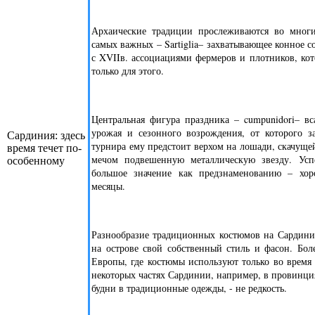
Архаические традиции прослеживаются во многи
самых важных – Sartiglia– захватывающее конное с
с XVIIв. ассоциациями фермеров и плотников, ко
только для этого.
Центральная фигура праздника – cumpunidori– вс
урожая и сезонного возрождения, от которого з
Сардиния: здесь
турнира ему предстоит верхом на лошади, скачущей
время течет по-
мечом подвешенную металлическую звезду. Успе
особенному
большое значение как предзнаменованию – хо
месяцы.
Разнообразие традиционных костюмов на Сардини
на острове свой собственный стиль и фасон. Бол
Европы, где костюмы используют только во время
некоторых частях Сардинии, например, в провинция
будни в традиционные одежды, - не редкость.