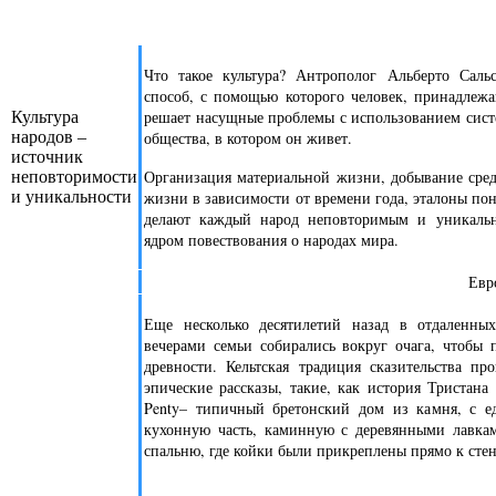
Что такое культура? Антрополог Альберто Сальс
способ, с помощью которого человек, принадлеж
решает насущные проблемы с использованием сист
Культура
народов –
общества, в котором он живет.
источник
Организация материальной жизни, добывание сред
неповторимости
и уникальности
жизни в зависимости от времени года, эталоны пон
делают каждый народ неповторимым и уникаль
ядром повествования о народах мира.
Евро
Еще несколько десятилетий назад в отдаленн
вечерами семьи собирались вокруг очага, чтобы 
древности. Кельтская традиция сказительства пр
эпические рассказы, такие, как история Тристан
Penty– типичный бретонский дом из камня, с е
кухонную часть, каминную с деревянными лавка
спальню, где койки были прикреплены прямо к сте