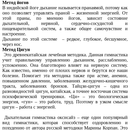
Метод йогов
В индийской йоге дыхание называется пранаямой, потому как
оно позволяет управлять праной – жизненной энергией. От
этой праны, по мнению йогов, зависит состояние
дыхательной, нервной, сердечно-сосудистой и
пищеварительной систем, а также общее самочувствие и
настроение.
Дыхание по этой системе – редкое, глубокое, бесшумное,
через нос.
Метод Цигун
Это древнекитайская лечебная методика. Данная гимнастика
учит правильному управлению дыханием, расслаблению,
успокоению. Она благотворно влияет на нервную систему.
Как известно, именно от плохих нервов и берутся все наши
болезни. Помогает эта методика также при астме, анемии,
повышенном давлении, заболеваниях желудочно-кишечного
тракта, заболеваниях бронхов. Тайцзи-цигун – одна из
разновидностей цигун, китайская, а точнее восточная система
психофизической тренировки. «Ци» – это биологическая
энергия, «гун» – это работа, труд. Поэтому в узком смысле
цигун – работа с энергией.
Дыхательная гимнастика оксисайз – еще один популярный
вид гимнастики, которая способствует оздоровлению и
похудению от автора русской методики Марины Корпан. Это