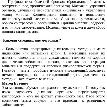
- Профилактика болезней бронхов (бронхиальной астмы,
обструктивного, хронического бронхита). Массаж внутренних
органов, улучшение перистальтики кишечника и укрепление
мышц живота. Концентрация внимания и повышение
интеллектуальной деятельности. Снижение утомляемости,
борьба со стрессом и бессонницей. Прилив энергии, бодрость
и отличное самочувствие. Молодая упругая кожа и даже сброс
лишних килограммов.
-Каковы сегодняшние методики ?
- Большинство популярных дыхательных методик имеют
индийские или китайские корни. В настоящее время их
известно около ста видов. Дыхательная гимнастика хороша
для лечения заболеваний легких, также для концентрации
внимания и поддержания хорошей физиологической формы.
Главное – уметь подобрать нужные упражнения.Существует
немало популярных на сегодняшний день дыхательных
методик. Вот некоторые из них.
Метод Бутейко
Эта методика обучает поверхностному дыханию. Потому как
из-за глубокого дыхания организм перенасыщается
кислородом и ему не достает углекислого газа. Из-за этого
возникает спазм сосудов и это приводит к различным
заболеваниям