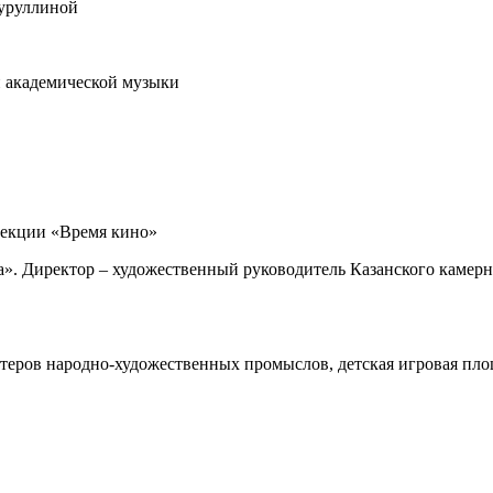
Нуруллиной
й академической музыки
рекции «Время кино»
a». Директор – художественный руководитель Казанского камерно
стеров народно-художественных промыслов, детская игровая пло