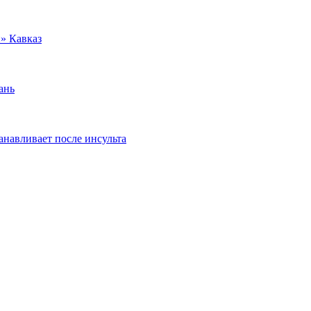
» Кавказ
ань
танавливает после инсульта