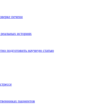
роверке печени
 реальных историях
тно подготовить научную статью
стрессе
ственниках пациентов