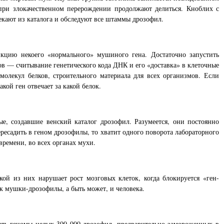
при злокачественном перерождении продолжают делиться. Кноблих с
лекают из каталога и обследуют все штаммы дрозофил.
цию некоего «нормального» мушиного гена. Достаточно запустить
сов — считывание генетического кода ДНК и его «доставка» в клеточные
молекул белков, строительного материала для всех организмов. Если
кой ген отвечает за какой белок.
, создавшие венский каталог дрозофил. Разумеется, они постоянно
ресадить в геном дрозофилы, то хватит одного поворота лабораторного
ремени, во всех органах мухи.
й из них нарушает рост мозговых клеток, когда блокируется «ген-
ок мушки-дрозофилы, а быть может, и человека.
вать геномы целых 300 000 дрозофил, предварительно замороженных в