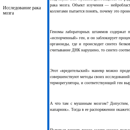
рака мозга. Объект изучения — нейроблас
Исследование рака
коллегами пытается понять, почему это прои
мозга
Геномы лабораторных штаммов содержат п
«испорченный» ген, и он заблокирует процес
органоиды, где и происходит синтез белко
считывание ДНК нарушено, то синтез соответ
Этот «вредительский» маневр можно проде
совершенствуют методы своих исследований.
терморегулятора, и соответствующий ген вы
А что там с мушиным мозгом? Допустим, К
напарник». Тогда в ее распоряжении окаже
Пытаться решить такую задачу можно тольк