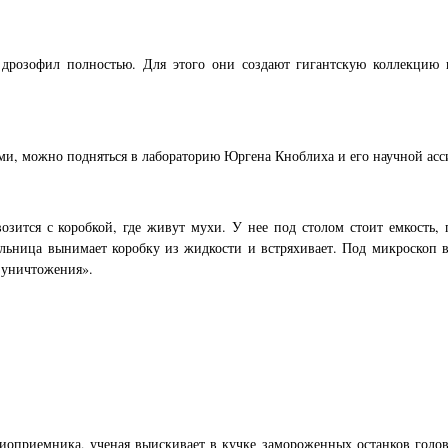
 дрозофил полностью. Для этого они создают гигантскую коллекцию
ами, можно подняться в лабораторию Юргена Кноблиха и его научной ас
зится с коробкой, где живут мухи. У нее под столом стоит емкость, 
ельница вынимает коробку из жидкости и встряхивает. Под микроскоп 
 уничтожения».
иоприемника, ученая выискивает в кучке замороженных останков голо