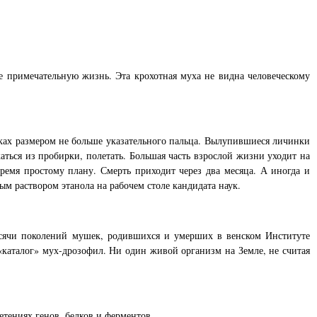
е примечательную жизнь. Эта крохотная муха не видна человеческому
рках размером не больше указательного пальца. Вылупившиеся личинки
ться из пробирки, полетать. Большая часть взрослой жизни уходит на
емя простому плану. Смерть приходит через два месяца. А иногда и
 раствором этанола на рабочем столе кандидата наук.
Тысячи поколений мушек, родившихся и умерших в венском Институте
«каталог» мух-дрозофил. Ни один живой организм на Земле, не считая
плетениях генов, белков и ферментов.