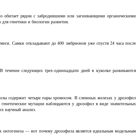
чно обитает рядом с забродившими или загнивающими органическими
 для генетики и биологии развития.
смеси. Самки откладывают до 400 эмбрионов уже спустя 24 часа после
В течение следующих трех-одиннадцати дней в куколке развиваются
филы содержит четыре пары хромосом. В слюнных железах у дрозофил
 генетические мутации наблюдаются у дрозофил в виде значительных
их научный анализ.
ах онтогенеза — вот почему дрозофила является идеальным модельным