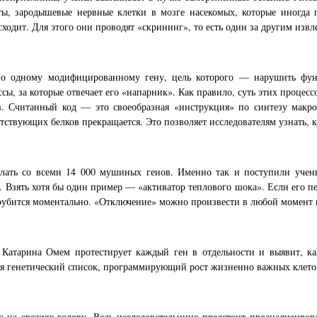
ты, зародышевые нервные клетки в мозге насекомых, которые иногда 
сходит. Для этого они проводят «скрининг», то есть один за другим изв
о одному модифицированному гену, цель которого — нарушить функ
сы, за которые отвечает его «напарник». Как правило, суть этих процес
в. Считанный код — это своеобразная «инструкция» по синтезу макро
ствующих белков прекращается. Это позволяет исследователям узнать, ка
лать со всеми 14 000 мушиных генов. Именно так и поступили ученые
 Взять хотя бы один пример — «активатор теплового шока». Если его пе
рубится моментально. «Отключение» можно произвести в любой момент в
атарина Омем протестирует каждый ген в отдельности и выявит, како
тся генетический список, программирующий рост жизненно важных клет
о на свежую голову. Ведь исследовательнице предстоит проанализиро