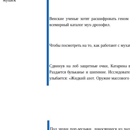
Венские ученые хотят расшифровать геном
всемирный каталог мух-дрозофил.
Чтобы посмотреть на то, как работают с мух
Сдвинув на лоб защитные очки, Катарина во
Раздается бульканье и шипение. Исследоват
улыбается: «Жидкий азот. Оружие массового
Под звуки поп-музыки, доносящиеся из рад