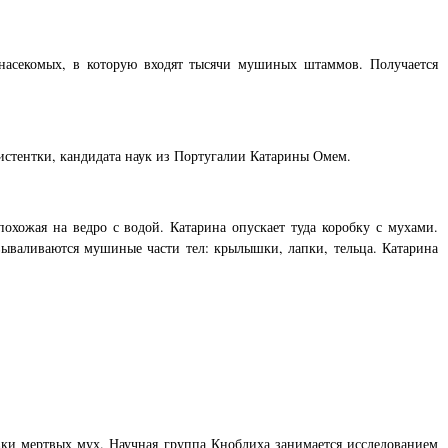
 насекомых, в которую входят тысячи мушиных штаммов. Получается
систентки, кандидата наук из Португалии Катарины Омем.
похожая на ведро с водой. Катарина опускает туда коробку с мухами.
вываливаются мушиные части тел: крылышки, лапки, тельца. Катарина
вки мертвых мух. Научная группа Кноблиха занимается исследованием