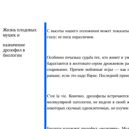
Жизнь плодовых
С высоты нашего положения может показатьс
мушек и
глазу; ее писк неразличим.
назначение
дрозофил в
биологии
Особенно печальна судьба тех, кто живет и 
барахтаются в желтовато-сером дрожжевом ра
спаривание. Причем любовные игры — как и 
раньше, если это надо Науке. Последний при
C'est la vie. Конечно, дрозофилы встречаю
молекулярной патологии, не видели в своей 
некоторых скучных одноклеточных, не изучен 
Биологи называют дрозофил «моделями». Мод