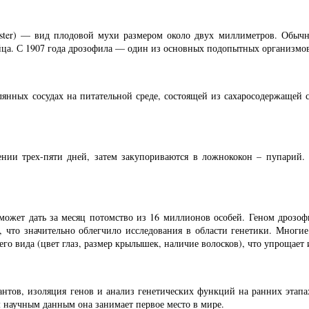
gaster) — вид плодовой мухи размером около двух миллиметров. Обы
яйца. С 1907 года дрозофила — один из основных подопытных организмов
янных сосудах на питательной среде, состоящей из сахаросодержащей 
нии трех-пяти дней, затем закупориваются в ложнококон – пупарий. 
 может дать за месяц потомство из 16 миллионов особей. Геном дрозо
 что значительно облегчило исследования в области генетики. Многие
о вида (цвет глаз, размер крылышек, наличие волосков), что упрощает 
антов, изоляция генов и анализ генетических функций на ранних этап
 научным данным она занимает первое место в мире.