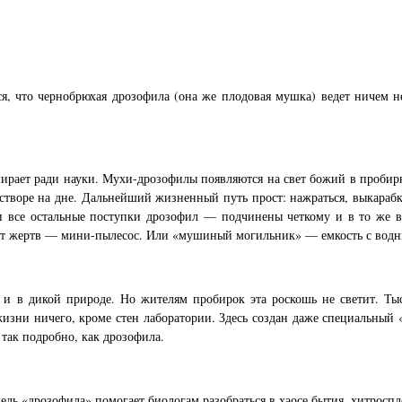
я, что чернобрюхая дрозофила (она же плодовая мушка) ведет ничем н
умирает ради науки. Мухи-дрозофилы появляются на свет божий в проби
створе на дне. Дальнейший жизненный путь прост: нажраться, выкарабка
все остальные поступки дрозофил — подчинены четкому и в то же вр
ют жертв — мини-пылесос. Или «мушиный могильник» — емкость с водным
тся и в дикой природе. Но жителям пробирок эта роскошь не светит. 
жизни ничего, кроме стен лаборатории. Здесь создан даже специальный 
так подробно, как дрозофила.
ель «дрозофила» помогает биологам разоб
раться в хаосе бытия, хитрос