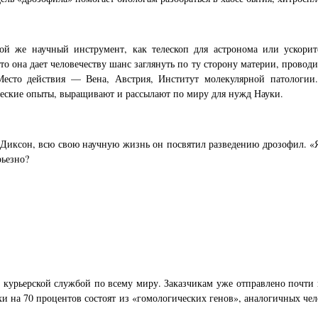
ой же научный инструмент, как телескоп для астронома или ускорите
 она дает человечеству шанс заглянуть по ту сторону материи, проводи
Место действия — Вена, Австрия, Институт молекулярной патологии.
еские опыты, выращивают и рассылают по миру для нужд Науки.
 Диксон, всю свою научную жизнь он посвятил разведению дрозофил. «Я
рьезно?
рской службой по всему миру. Заказчикам уже отправлено почти по
хи на 70 процентов состоят из «гомологических генов», аналогичных че