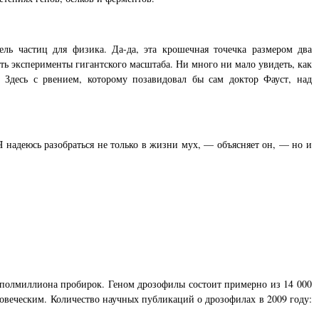
ль частиц для физика. Да-да, эта крошечная точечка размером два
ть эксперименты гигантского масштаба. Ни много ни мало увидеть, как
 Здесь с рвением, которому позавидовал бы сам доктор Фауст, над
 надеюсь разобраться не только в жизни мух, — объясняет он, — но и
лмиллиона пробирок. Геном дрозофилы состоит примерно из 14 000
ловеческим. Количество научных публикаций о дрозофилах в 2009 году: