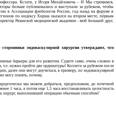
рофессора. Кстати, у Игоря Михайловича – 8! Мы стремимся,
вторы больше публиковались и выступали за рубежом, чтобы
тою в Ассоциации флебологов России, год назад на форуме в
егионов по индексу Хирша оказался на втором месте, первым
роректор Рязанской медицинской академии - мой большой друг,
е сторонники эндоваскулярной хирургии утверждают, что
вные барьеры для его развития. Судите сами, очень сложно в
, т.е. нужно пройти две ординатуры! Коллеги за рубежом после
ии, далее они могут доучиться, к примеру, по эндоваскулярной
не могу понять, почему.
ирургически мы можем добраться, предположим, до почечной
нее 1 часа, а потом еще 1,5 часа восстанавливать целостность
ить хирург, выполнивший операцию обычным способом?