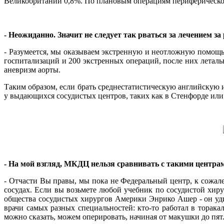
Великобритании 0,8%. По плановым операциям периферического
- Неожиданно. Значит не следует так рваться за лечением з
- Разумеется, мы оказываем экстренную и неотложную помощь 
госпитализаций и 200 экстренных операций, после них летальн
аневризм аорты.
Таким образом, если брать среднестатистическую английскую и
у выдающихся сосудистых центров, таких как в Стенфорде или
- На мой взгляд, МКДЦ нельзя сравнивать с такими центра
- Отчасти Вы правы, мы пока не Федеральный центр, к сожа
сосудах. Если вы возьмете любой учебник по сосудистой хиру
общества сосудистых хирургов Америки Энрико Ашер - он уди
врачи самых разных специальностей: кто-то работал в торакал
можно сказать, можем оперировать, начиная от макушки до пят