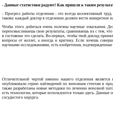
- Данные статистики радуют! Как пришли к таким результ
- Прогресс работы отделения - это всегда коллективный тру
такова: каждый доктор в отделении должен вести конкретное н
Чтобы этого добиться очень полезны научные изыскания. Дел
переосмысливаешь свои результаты, сравниваешь их с тем, что
в состоянии это сделать. Во-первых, чтобы твой доклад прин
вопросы от коллег, а иногда и критику. Если хочешь совер
научными исследованиями, есть изобретения, подтвержденные
Отличительной чертой именно нашего отделения является 
опубликовали серию наблюдений по венозным стентам и про
также разработаны новые методики по лечению венозной пато
есть технологии, которые используются только здесь. Данные 
сосудистого хирурга.