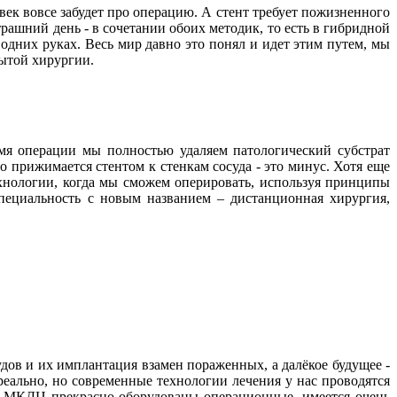
ловек вовсе забудет про операцию. А стент требует пожизненного
рашний день - в сочетании обоих методик, то есть в гибридной
дних руках. Весь мир давно это понял и идет этим путем, мы
рытой хирургии.
емя операции мы полностью удаляем патологический субстрат
о прижимается стентом к стенкам сосуда - это минус. Хотя еще
ехнологии, когда мы сможем оперировать, используя принципы
специальность с новым названием – дистанционная хирургия,
дов и их имплантация взамен пораженных, а далёкое будущее -
еально, но современные технологии лечения у нас проводятся
 В МКДЦ прекрасно оборудованы операционные, имеется очень