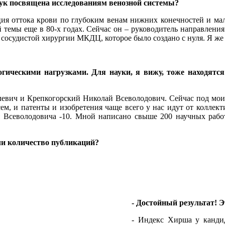
наук посвящена исследованиям венозной системы?
ция оттока крови по глубоким венам нижних конечностей и мал
й темы еще в 80-х годах. Сейчас он – руководитель направлен
осудистой хирургии МКДЦ, которое было создано с нуля. Я же э
огическими нагрузками. Для науки, я вижу, тоже находятся
илевич и Крепкогорский Николай Всеволодович. Сейчас под мои
сем, и патенты и изобретения чаще всего у нас идут от коллект
ая Всеволодовича -10. Мной написано свыше 200 научных рабо
али количество публикаций?
- Достойный результат! Э
- Индекс Хирша у кандида