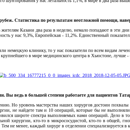
 шунтирования у нас летальность 1,1%, в мире в два раза выше
а рубеж. Статистика по результатам неотложной помощи, наве
жителям Казани два раза в неделю, немало попадают в эти дни 
ость у нас 9,3%, Европейская - 11,2%. Единственный показатель
ли немецкую клинику, то у нас показатели по всем видам лечен
 крупнейшего в мире медицинского центра в Хьюстоне, лучше -
ми. Вы ведь в большей степени работаете для пациентов Тат
лению. Но уровень мастерства наших хирургов достоин похвалы
ргии, не найдете там и 10 операций, которые бы не выполняли
вился широте спектра выполняемых нами операций. Дело в том
ьной хирургии, кто-то в микрососудистой, кто-то в общей, гной
. Тем не менее, каждый хирург в отделении специализируется в 