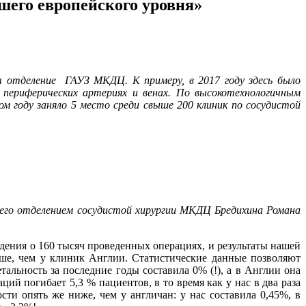
шего европейского уровня»
т отделение ГАУЗ МКДЦ. К примеру, в 2017 году здесь было
 периферических артериях и венах. По высокотехнологичным
м году заняло 5 место среди свыше 200 клиник по сосудистой
щего отделением сосудистой хирургии МКДЦ Бредихина Романа
едения о 160 тысяч проведенных операциях, и результаты нашей
чше, чем у клиник Англии. Статистические данные позволяют
альность за последние годы составила 0% (!), а в Англии она
й погибает 5,3 % пациентов, в то время как у нас в два раза
ти опять же ниже, чем у англичан: у нас составила 0,45%, в