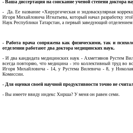
- Ваша диссертация на соискание ученой степени доктора 
- Да. Ее название «Хирургическая и эндоваскулярная коррек
Игоря Михайловича Игнатьева, который начал разработку это
Наук Республики Татарстан, а первый заведующий отделением с
- Работа врача сопряжена как физическими, так и психол
отделении работают два доктора медицинских наук.
- И два кандидата медицинских наук - Ахметзянов Рустем В
всегда повторяю, что медицина - это коллективный труд во в
Игоря Михайловича - 14, у Рустема Вилевича - 8, у Никол
Комиссии.
- Для оценки своей научной продуктивности точно не счит
- Вы имеете ввиду индекс Хирша? У меня он равен семи.