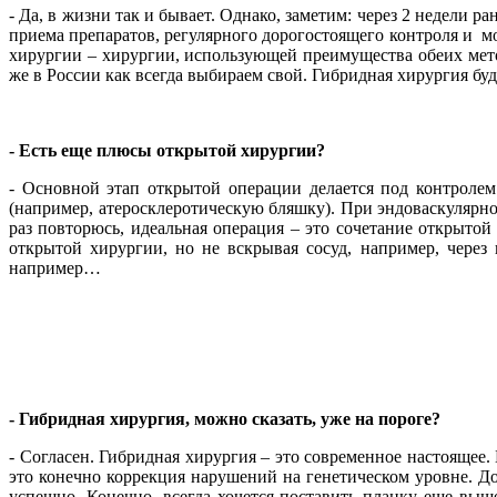
- Да, в жизни так и бывает. Однако, заметим: через 2 недели р
приема препаратов, регулярного дорогостоящего контроля и мо
хирургии – хирургии, использующей преимущества обеих мето
же в России как всегда выбираем свой. Гибридная хирургия буд
- Есть еще плюсы открытой хирургии?
- Основной этап открытой операции делается под контролем
(например, атеросклеротическую бляшку). При эндоваскулярном
раз повторюсь, идеальная операция – это сочетание открыто
открытой хирургии, но не вскрывая сосуд, например, через
например…
- Гибридная хирургия, можно сказать, уже на пороге?
- Согласен. Гибридная хирургия – это современное настоящее
это конечно коррекция нарушений на генетическом уровне. Д
успешно. Конечно, всегда хочется поставить планку еще вы