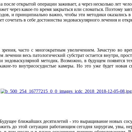
ана после открытой операции заживает, а через несколько лет че
жет через какое-то время закрыться или сломаться. Поэтому завт
дов, и принципиально важно, чтобы эти методики оказались в о
ет сочетать в себе достоинства эндоваскулярного лечения и отк
 зрения, часто с многократным увеличением. Зачастую во вр
 лечении весь патологический субстрат остается внутри, прост
й и эндоваскулярной методик. Возможно, в будущем появятся т
 какие-то внутрисосудистые камеры. Но это уже будет новая 
. Будущее ближайших десятилетий - это выращивание новых сосу
ожить до этой ситуации работающим сегодня хирургам, увы, нер
ше, в том числе и в плане оснащения лучшим оборудованием.