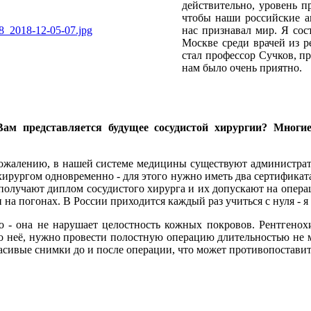
действительно, уровень п
чтобы наши российские а
нас признавал мир. Я сос
Москве среди врачей из р
стал профессор Сучков, п
нам было очень приятно.
 Вам представляется будущее сосудистой хирургии? Многи
сожалению, в нашей системе медицины существуют администрати
ирургом одновременно - для этого нужно иметь два сертификата
получают диплом сосудистого хирурга и их допускают на операц
 на погонах. В России приходится каждый раз учиться с нуля - я 
о - она не нарушает целостность кожных покровов. Рентгенох
о неё, нужно провести полостную операцию длительностью не ме
сивые снимки до и после операции, что может противопостав