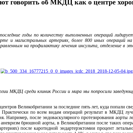
ют говорить об МКДЦ как о центре хоро
 последние годы по количеству выполненных операций лидируе
рте и магистральных артериях, более 800 иных операций на
правленным на профилактику лечения инсульта, отделение в это
ргии МКДЦ среди клиник России и мира мы попросили заведую
центров Великобритании за последние пять лет, куда попали св
). Практически по всем видам операций результат в МКДЦ лу
. Например, после эндоваскулярного протезирования аорты лет
 аневризм брюшной аорты, в Великобритании после таких операци
артериях) после каротидной эндартерэктомии процент летальнос