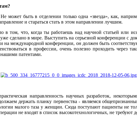
атам?
д. Не может быть в отделении только одна «звезда», как, нап
аправление и стараться стать в этом направлении лучшим.
о в том, что, когда ты работаешь над научной статьей или и
 уже сделано в мире. Выступить на серьезной конференции с до
яли на международной конференции, он должен быть соответству
шенствоваться в профессии, очень полезно проходить через т
 нашими патентами.
практическая направленность научных разработок, некото
должаем держать планку первенства - являемся общепризнанны
логии малого таза у женщин. Сюда поступают пациенты не тольк
операции не входят в список высокотехнологичных, не требуют д