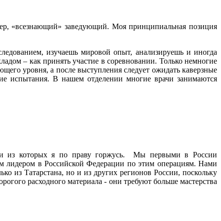
ример, «всезнающий» заведующий. Моя принципиальная позиция
сследованием, изучаешь мировой опыт, анализируешь и иногда
кладом – как принять участие в соревновании. Только немногие
ющего уровня, а после выступления следует ожидать каверзные
акие испытания. В нашем отделении многие врачи занимаются
рыми из которых я по праву горжусь. Мы первыми в России
м лидером в Российской Федерации по этим операциям. Нами
о из Татарстана, но и из других регионов России, поскольку
орогого расходного материала - они требуют больше мастерства